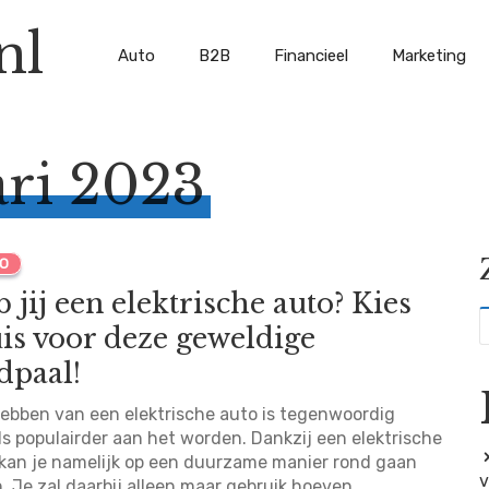
nl
Auto
B2B
Financieel
Marketing
ari 2023
O
 jij een elektrische auto? Kies
is voor deze geweldige
dpaal!
ebben van een elektrische auto is tegenwoordig
s populairder aan het worden. Dankzij een elektrische
kan je namelijk op een duurzame manier rond gaan
v
n. Je zal daarbij alleen maar gebruik hoeven...