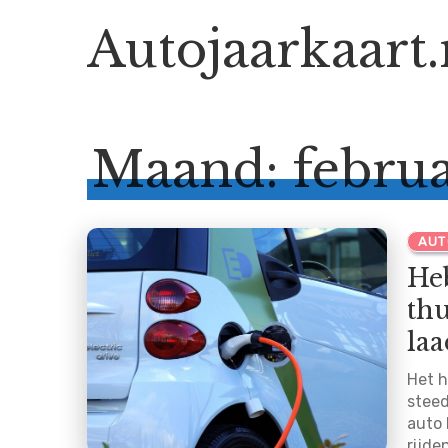
Autojaarkaart.
.nl
Maand:
febru
AUT
Heb
thu
laa
Het h
steed
auto 
rijde