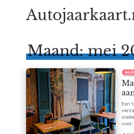
Autojaarkaart.
.nl
Maand:
mei 2
ALG
Ma
aan
Een t
verza
creëe
voor: