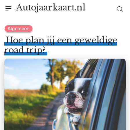
Autojaarkaart.nl
Algemeen
Hoe plan jij een geweldige
road trip?